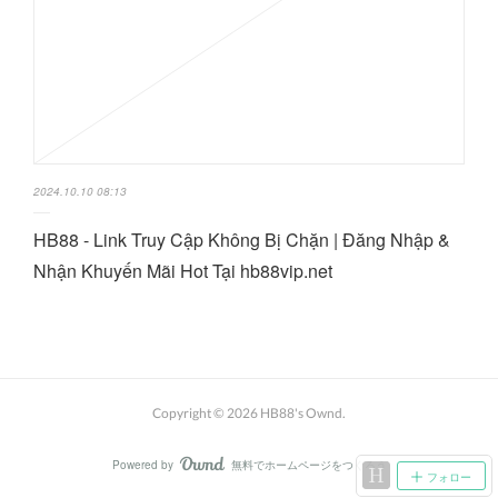
2024.10.10 08:13
HB88 - Link Truy Cập Không Bị Chặn | Đăng Nhập &
Nhận Khuyến Mãi Hot Tại hb88vip.net
Copyright ©
2026
HB88's Ownd
.
Powered by
無料でホームページをつくろう
AmebaOwnd
フォロー