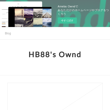
Ameba Owndで
あなただけのホームページやブログをつ
くろう
今すぐ試す
Blog
HB88's Ownd